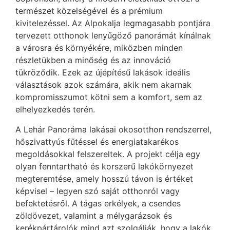
természet közelségével és a prémium
kivitelezéssel. Az Alpokalja legmagasabb pontjára
tervezett otthonok lenyűgöző panorámát kínálnak
a városra és környékére, miközben minden
részletükben a minőség és az innováció
tükröződik. Ezek az újépítésű lakások ideális
választások azok számára, akik nem akarnak
kompromisszumot kötni sem a komfort, sem az
elhelyezkedés terén.
A Lehár Panoráma lakásai okosotthon rendszerrel,
hőszivattyús fűtéssel és energiatakarékos
megoldásokkal felszereltek. A projekt célja egy
olyan fenntartható és korszerű lakókörnyezet
megteremtése, amely hosszú távon is értéket
képvisel – legyen szó saját otthonról vagy
befektetésről. A tágas erkélyek, a csendes
zöldövezet, valamint a mélygarázsok és
kerékpártárolók mind azt szolgálják, hogy a lakók