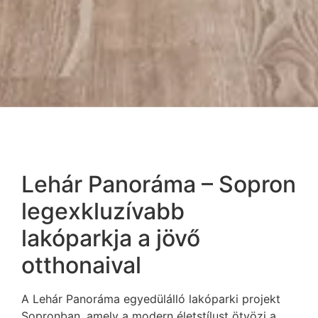
Lehár Panoráma – Sopron
legexkluzívabb
lakóparkja a jövő
otthonaival
A Lehár Panoráma egyedülálló lakóparki projekt
Sopronban, amely a modern életstílust ötvözi a