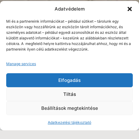
Adatvédelem
Mi és a partnereink információkat – például sütiket – tárolunk egy
eszközön vagy hozzáférünk az eszközön tárolt információkhoz, és
személyes adatokat – például egyedi azonosítókat és az eszköz által
küldött alapvető információkat – kezelünk az alábbiakban részletezett
célokra. A megfelelő helyre kattintva hozzájárulhat ahhoz, hogy mi és a
partnereink ilyen célú adatkezelést végezzünk.
Manage services
Elfogadás
Privát nyugalom és
Tiltás
elegancia Sopronban
Beállítások megtekintése
Az ingatlanokhoz igény szerint garázs,
Adatkezelési tájékoztató
mélygarázs, felszíni parkolóhely és külön tároló
is elérhető. A tágas, zöld telken kialakított