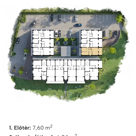
2
1. Előtér:
7,60 m
2