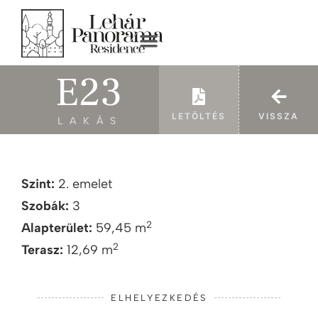
E23
LETÖLTÉS
VISSZA
LAKÁS
Szint:
2. emelet
Szobák:
3
2
Alapterület:
59,45 m
2
Terasz:
12,69 m
ELHELYEZKEDÉS