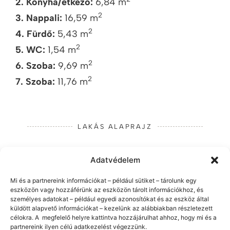
2. Konyha/étkező:
6,84 m
2
3. Nappali:
16,59 m
2
4. Fürdő:
5,43 m
2
5. WC:
1,54 m
2
6. Szoba:
9,69 m
2
7. Szoba:
11,76 m
LAKÁS ALAPRAJZ
Adatvédelem
Mi és a partnereink információkat – például sütiket – tárolunk egy
eszközön vagy hozzáférünk az eszközön tárolt információkhoz, és
személyes adatokat – például egyedi azonosítókat és az eszköz által
küldött alapvető információkat – kezelünk az alábbiakban részletezett
célokra. A megfelelő helyre kattintva hozzájárulhat ahhoz, hogy mi és a
partnereink ilyen célú adatkezelést végezzünk.