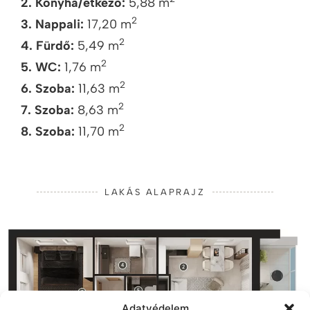
2. Konyha/étkező:
5,88 m
2
3. Nappali:
17,20 m
2
4. Fürdő:
5,49 m
2
5. WC:
1,76 m
2
6. Szoba:
11,63 m
2
7. Szoba:
8,63 m
2
8. Szoba:
11,70 m
LAKÁS ALAPRAJZ
Adatvédelem