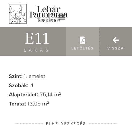
E11
LETÖLTÉS
VISSZA
LAKÁS
Szint:
1. emelet
Szobák:
4
2
Alapterület:
75,14 m
2
Terasz:
13,05 m
ELHELYEZKEDÉS