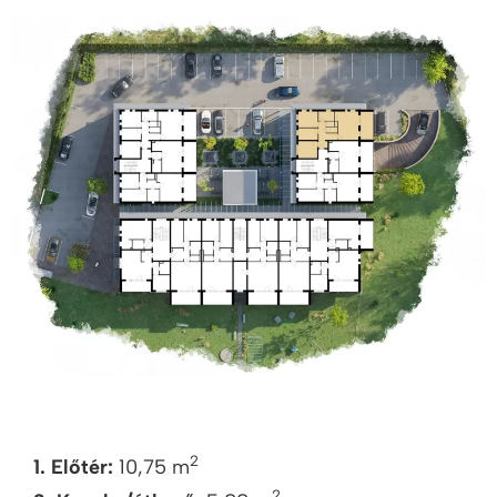
2
1. Előtér:
10,75 m
2